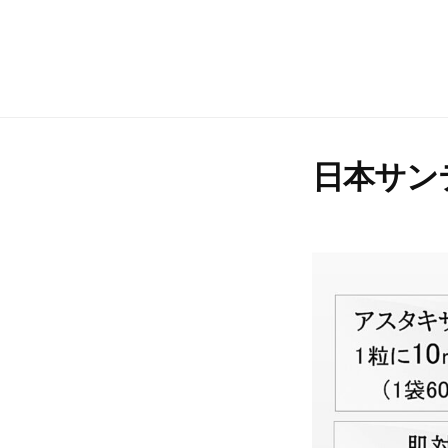
コ
会
ン
社
株
健
テ
日
や
式
ン
本
か
ツ
会
サ
で
へ
ン
社
日本サン
、
ス
テ
日
若
キ
本
々
ッ
サ
し
プ
ン
い
テ
毎
日
を