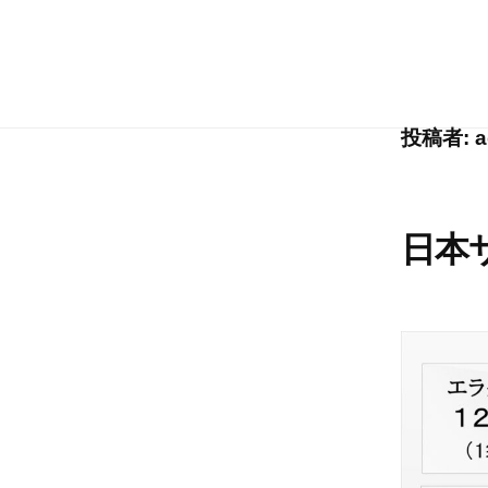
コ
会
ン
社
株
健
テ
日
や
式
ン
本
投稿者:
a
か
ツ
会
サ
で
へ
ン
社
、
ス
テ
日
若
日本
キ
本
々
ッ
サ
し
プ
ン
い
テ
毎
日
を